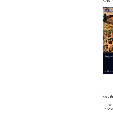
Ávila,
________
Arte d
Retros
Centr