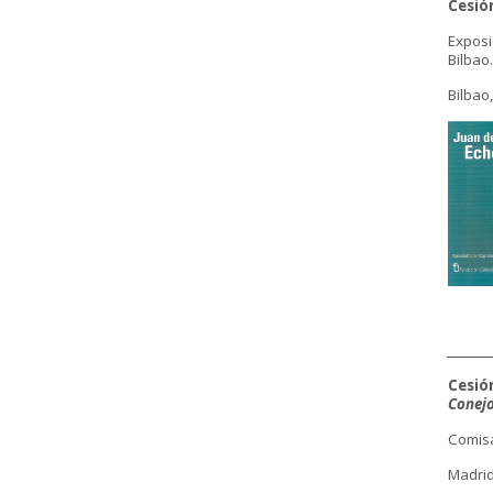
Cesió
Expos
Bilbao.
Bilbao
________
Cesió
Conejo
Comisa
Madrid