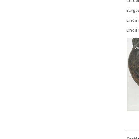
Cordó
Burgos
Link a
Link a
________