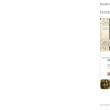
Madrid
Fotog
________