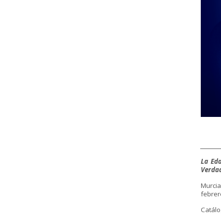
________
La Eda
Verda
Murci
febrer
Catálo