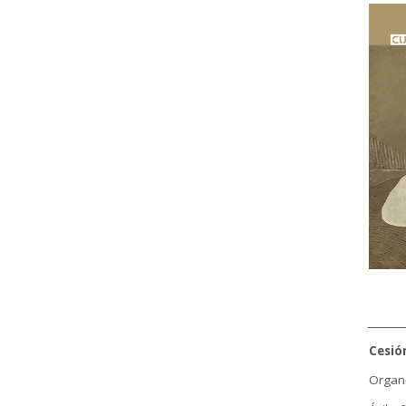
________
Cesió
Organi