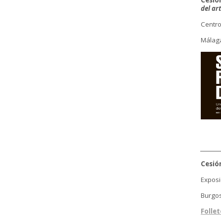
Cesió
del ar
Centro
Málaga
________
Cesió
Exposi
Burgos
Follet