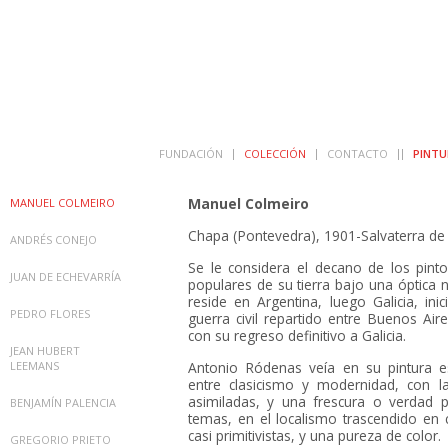
FUNDACIÓN
COLECCIÓN
CONTACTO
PINTU
Manuel Colmeiro
MANUEL COLMEIRO
Chapa (Pontevedra), 1901-Salvaterra de
ANDRÉS CONEJO
Se le considera el decano de los pinto
JUAN DE ECHEVARRÍA
populares de su tierra bajo una óptica 
reside en Argentina, luego Galicia, inic
PEDRO FLORES
guerra civil repartido entre Buenos Air
con su regreso definitivo a Galicia.
JEAN HUBERT
LEEMANS
Antonio Ródenas veía en su pintura es
entre clasicismo y modernidad, con l
asimiladas, y una frescura o verdad p
BENJAMÍN PALENCIA
temas, en el localismo trascendido en 
casi primitivistas, y una pureza de color.
GREGORIO PRIETO