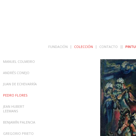
FUNDACIÓN
COLECCIÓN
CONTACTO
PINTU
MANUEL COLMEIRO
ANDRÉS CONEJO
JUAN DE ECHEVARRÍA
PEDRO FLORES
JEAN HUBERT
LEEMANS
BENJAMÍN PALENCIA
GREGORIO PRIETO