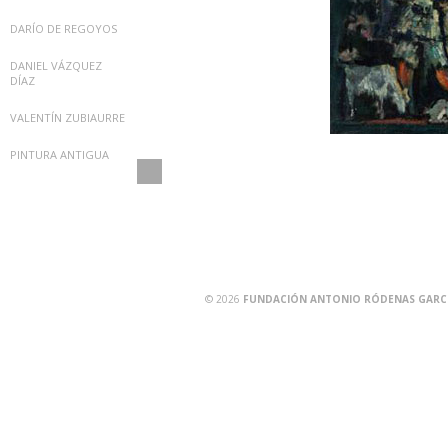
DARÍO DE REGOYOS
DANIEL VÁZQUEZ
DÍAZ
VALENTÍN ZUBIAURRE
PINTURA ANTIGUA
© 2026
FUNDACIÓN ANTONIO RÓDENAS GARCÍA