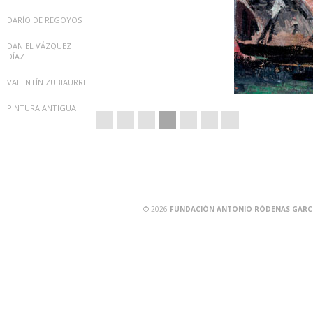
DARÍO DE REGOYOS
DANIEL VÁZQUEZ
DÍAZ
VALENTÍN ZUBIAURRE
PINTURA ANTIGUA
© 2026
FUNDACIÓN ANTONIO RÓDENAS GARCÍA